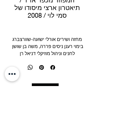
המפוזר מכפר אז"ר /
תיאטרון ארצי מיסודו של
סמי לוי / 2008
מחזה ושירים אורלי ישועה-שוורצברג
בימוי רענן ניסים פררה, משה בן שושן
לחנים וניהול מוזיקלי דניאל רן
כוריאוגרפיה יורם כרמי
עיצוב תפאורה: בתיה סגל ומיכאל פיק
עיצוב תלבושות אלה קולסניק
עיצוב תאורה אורי מורג
פיתוח רעיון נאוה ביק
picksegal@gmail.co
m