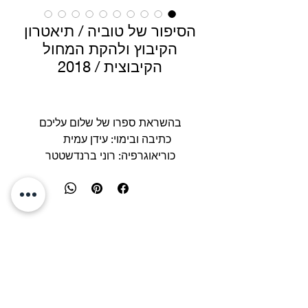
הסיפור של טוביה / תיאטרון
הקיבוץ ולהקת המחול
הקיבוצית / 2018
בהשראת ספרו של שלום עליכם
כתיבה ובימוי: עידן עמית
כוריאוגרפיה: רוני ברנדשטטר
עיצוב תפאורה: בתיה סגל ומיכאל פיק
עיצוב תלבושות: טל קלשון
עיצוב תאורה: אורי מורג
מוסיקה: נדב רובינשטיין
שחקנים: יניב סוויסה, אילנית גרשון וייס,
נועם דויטש, אורפז מור,
טל סולומון/נועם כספי, יענקלה פילצל
ויטלי גיזלגיל, הראל קיי, עידו גרינברג
picksegal@gmail.co