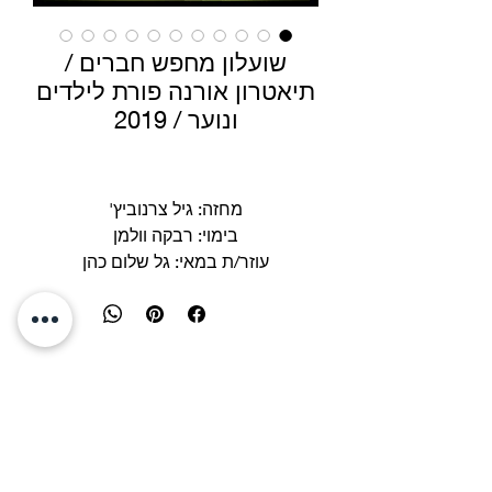
שועלון מחפש חברים /
תיאטרון אורנה פורת לילדים
ונוער / 2019
מחזה: גיל צרנוביץ'
בימוי: רבקה וולמן
עוזר/ת במאי: גל שלום כהן
עיצוב תפאורה: בתיה סגל ומיכאל פיק
עיצוב תלבושות: דליה פן
אבזרים: נרקיס אלבה
תאורה: מאיר אלון
שפה ודיבור: מרגלית גז
יעוץ תנועה: יוסף אלון
צילום סטילס: יוסי צבקר
בובנאית: מוריה בן אבות