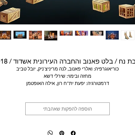
ת נח / בלט פאנוב והחברה העירונית אשדוד / 2018
כוריאוגרפיה: ואלרי פאנוב, לנה מריניצ`ניק, יובל טביב
מחזה ובימוי: שירלי דשא
דרמטורגיה: יפעת ית"ח רון, אילה האופטמן
מוזיקה: ליאור רונן
וידאו ארט: נמרוד צין
עיצוב תפאורה: בתיה סגל ומיכאל פיק
הוספה להפקות שאהבתי
עיצוב תלבושות: לימור הרשקו
עיצוב תאורה: נדב ברנע
שחקנים: גיל וסרמן, טלי בן יוסף / רקדניות: בלט פאנוב