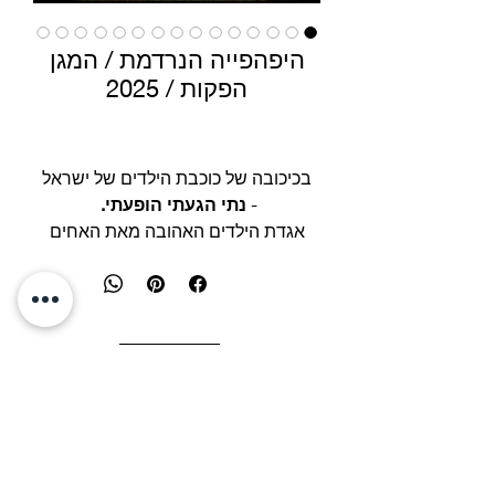
היפהפייה הנרדמת / המגן
הפקות / 2025
בכיכובה של כוכבת הילדים של ישראל
-
נתי הגעתי הופעתי.
אגדת הילדים האהובה מאת האחים
גרים בהפקה בימתית חדשה
מפיק ראשי וייעוץ אומנותי:
אלעד יוסף
מגן
כתיבה ובימוי:
הילה ואלון שלגל
לחנים והפקה מוסיקלית:
חזי שקד
כוראוגרפיה :
גילי גבל
עיצוב תלבושות:
אלה קולסניק
עיצוב תפאורה:
בתיה סגל ומיכאל פיק
עיצוב פוסטר:
עדי ברק
picksegal@gmail.co