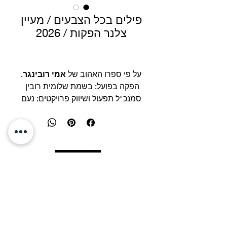
פילים בכל הצבעים / מעיין
צלנר הפקות / 2026
על פי ספרו האהוב של
אמי רובינגר
.
הפקה בפועל: בשמת שלומית רובין
סמנכ"ל תפעול ושיווק פרויקטים: נעם
צלנר
מנהל משרד, בוקינג וסושיאל: אביב
קרביץ
אריזה גרפית: עדי ברק
עיצוב תפאורה : בתיה סגל ומיכאל פיק
picksegal@gmail.co
m